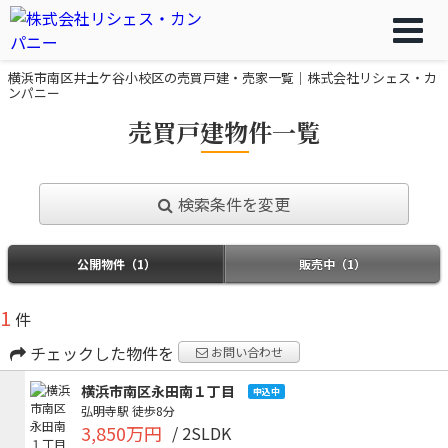
横浜市南区井土ケ谷小校区の売買戸建・売家一覧｜株式会社リシェス・カ
ンパニー
売買戸建物件一覧
検索条件を変更
公開物件（1）
販売中（1）
1
件
チェックした物件を
お問い合わせ
横浜市南区永田南１丁目
申込中
弘明寺駅
徒歩8分
3,850万円
/ 2SLDK