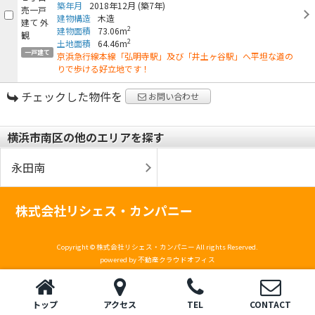
築年月
2018年12月
(築7年)
建物構造
木造
2
建物面積
73.06m
2
土地面積
64.46m
一戸建て
京浜急行線本線「弘明寺駅」及び「井土ヶ谷駅」へ平坦な道の
りで歩ける好立地です！
チェックした物件を
お問い合わせ
横浜市南区の他のエリアを探す
永田南
株式会社リシェス・カンパニー
Copyright © 株式会社リシェス・カンパニー All rights Reserved.
powered by 不動産クラウドオフィス
トップ
アクセス
TEL
CONTACT
トップ
電話
お問い合わせ