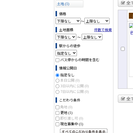
全
土地 (1)
価格
～
売
土地面積
坪数で検索
～
駅からの徒歩
バス停からの時間を含む
情報公開日
指定なし
本日公開
(0)
3日以内に公開
(0)
7日以内に公開
(0)
全
こだわり条件
角地
(0)
更地
(1)
即引渡し可
(0)
現在募集中
(1)