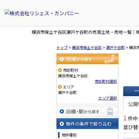
横浜市保土ケ谷区瀬戸ケ谷町の売買土地・売地一覧｜
トップ
>
横浜市保土ケ谷区
>
瀬戸ケ谷町
>
横浜
地域から探す
市区町村
横浜市保土ケ谷区
市区町村選択
エリア
瀬戸ケ谷町
エリア選択
一覧で
公開
1
件中
沿線・駅から探す
並び替
物件の条件で絞り込む
物件種別