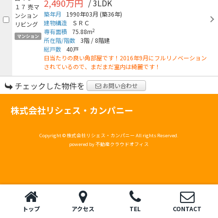
2,490万円
/ 3LDK
築年月
1990年03月
(築36年)
建物構造
ＳＲＣ
2
専有面積
75.88m
マンション
所在階/階数
3階
/
8階建
総戸数
40戸
日当たりの良い角部屋です！2016年9月にフルリノベーション
されているので、まだまだ室内は綺麗です！
チェックした物件を
お問い合わせ
株式会社リシェス・カンパニー
Copyright © 株式会社リシェス・カンパニー All rights Reserved.
powered by 不動産クラウドオフィス
トップ
アクセス
TEL
CONTACT
トップ
電話
お問い合わせ