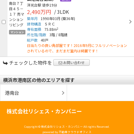
洋光台駅
徒歩19分
2,490万円
/ 3LDK
築年月
1990年03月
(築36年)
建物構造
ＳＲＣ
2
専有面積
75.88m
マンション
所在階/階数
3階
/
8階建
総戸数
40戸
日当たりの良い角部屋です！2016年9月にフルリノベーション
されているので、まだまだ室内は綺麗です！
チェックした物件を
お問い合わせ
横浜市港南区の他のエリアを探す
港南台
株式会社リシェス・カンパニー
Copyright © 株式会社リシェス・カンパニー All rights Reserved.
powered by 不動産クラウドオフィス