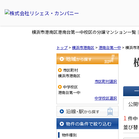
横浜市港南区港南台第一中校区の分譲マンション一覧
トップ
>
横浜市港南区
>
港南台第一中
>
横浜市
地域から探す
市区町村
横浜市港南区
市区町村選択
中学校区
港南台第一中
中学校区選択
一覧で
公開
1
件中
沿線・駅から探す
並び替
物件の条件で絞り込む
物件種別