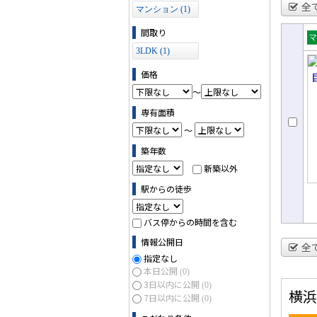
全
マンション (1)
間取り
売
3LDK (1)
ョ
価格
～
専有面積
～
築年数
新築以外
駅からの徒歩
バス停からの時間を含む
情報公開日
全
指定なし
本日公開
(0)
3日以内に公開
(0)
横浜
7日以内に公開
(0)