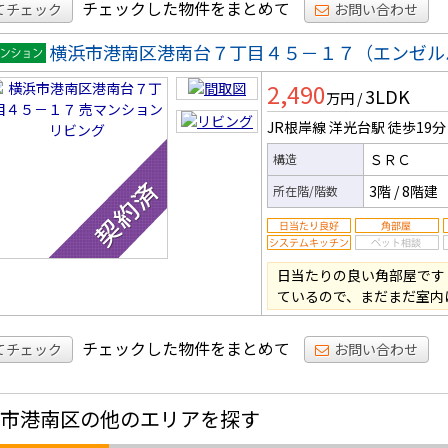
チェックした物件をまとめて
てチェック
お問い合わせ
横浜市港南区港南台７丁目４５－１７（エンゼル
マンシ
2,490
3LDK
ン
万円
/
JR根岸線 洋光台駅
徒歩19分
ＳＲＣ
構造
3階
/
8階建
所在階/階数
日当たりの良い角部屋です！
ているので、まだまだ室内
チェックした物件をまとめて
てチェック
お問い合わせ
市港南区の他のエリアを探す